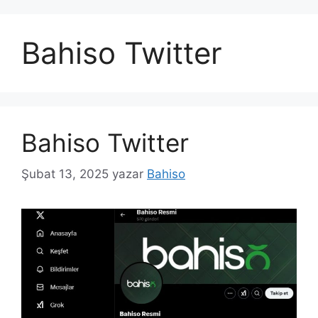
Bahiso Twitter
Bahiso Twitter
Şubat 13, 2025
yazar
Bahiso