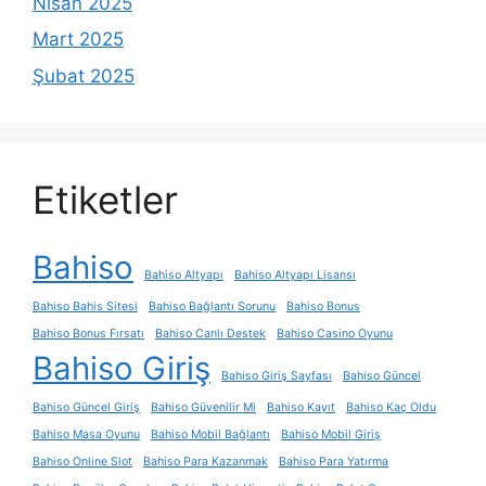
Nisan 2025
Mart 2025
Şubat 2025
Etiketler
Bahiso
Bahiso Altyapı
Bahiso Altyapı Lisansı
Bahiso Bahis Sitesi
Bahiso Bağlantı Sorunu
Bahiso Bonus
Bahiso Bonus Fırsatı
Bahiso Canlı Destek
Bahiso Casino Oyunu
Bahiso Giriş
Bahiso Giriş Sayfası
Bahiso Güncel
Bahiso Güncel Giriş
Bahiso Güvenilir Mi
Bahiso Kayıt
Bahiso Kaç Oldu
Bahiso Masa Oyunu
Bahiso Mobil Bağlantı
Bahiso Mobil Giriş
Bahiso Online Slot
Bahiso Para Kazanmak
Bahiso Para Yatırma