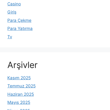
Casino
Giriş
Para Çekme
Para Yatırma
Tv
Arşivler
Kasım 2025
Temmuz 2025
Haziran 2025
Mayıs 2025