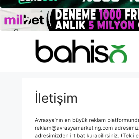
İçeriğe
atla
İletişim
Avrasya’nın en büyük reklam platformunda
reklam@avrasyamarketing.com
adresimiz
adresimizden irtibat kurabilirsiniz. (Tek i