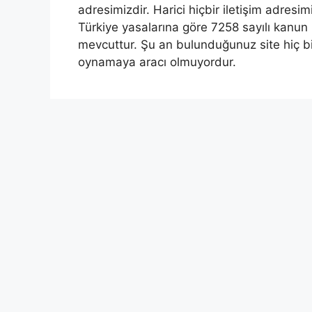
adresimizdir. Harici hiçbir iletişim adresi
Türkiye yasalarına göre 7258 sayılı kanun
mevcuttur. Şu an bulunduğunuz site hiç bir
oynamaya aracı olmuyordur.