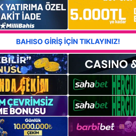
BAHISO GİRİŞ İÇİN TIKLAYINIZ!