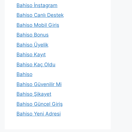
Bahiso İnstagram
Bahiso Canlı Destek
Bahiso Mobil Giriş
Bahiso Bonus
Bahiso Üyelik
Bahiso Kayıt
Bahiso Kaç Oldu
Bahiso
Bahiso Güvenilir Mi
Bahiso Şikayet
Bahiso Güncel Giriş
Bahiso Yeni Adresi