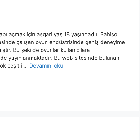
sabı açmak için asgari yaş 18 yaşındadır. Bahiso
itesinde çalışan oyun endüstrisinde geniş deneyime
iştir. Bu şekilde oyunlar kullanıcılara
ede yayınlanmaktadır. Bu web sitesinde bulunan
çok çeşitli …
Devamını oku