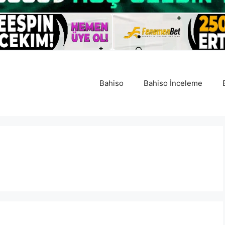
Bahiso
Bahiso İnceleme