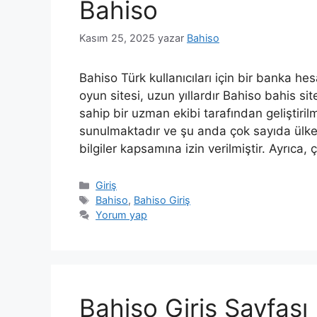
Bahiso
Kasım 25, 2025
yazar
Bahiso
Bahiso Türk kullanıcıları için bir banka he
oyun sitesi, uzun yıllardır Bahiso bahis s
sahip bir uzman ekibi tarafından geliştirilm
sunulmaktadır ve şu anda çok sayıda ülk
bilgiler kapsamına izin verilmiştir. Ayrıca, 
Kategoriler
Giriş
Etiketler
Bahiso
,
Bahiso Giriş
Yorum yap
Bahiso Giriş Sayfası